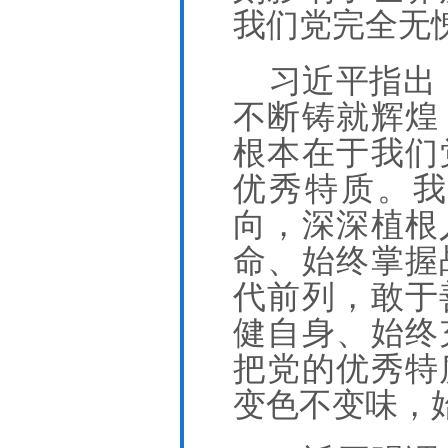
我们党完全无
习近平指出
不断铸就辉煌
根本在于我们
优秀特质。
向，深深植根
命、始终掌握
代前列，敢于
健自身、始终
把党的优秀特
变色不变味，