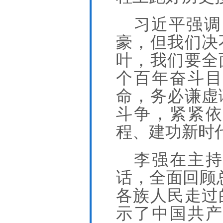
习近平强调
豪，但我们决
叶，我们要全
个百年奋斗
命，务必谦虚
斗争，紧紧
程、建功新时
李强在主
话，全面回顾
各族人民走过
示了中国共