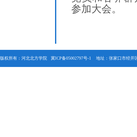
参加大会。
版权所有：河北北方学院
冀ICP备05002797号-1
地址：张家口市经开区钻