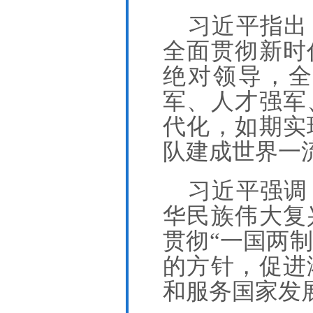
习近平指出
全面贯彻新时
绝对领导，
军、人才强军
代化，如期实
队建成世界一
习近平强调
华民族伟大复
贯彻“一国两制
的方针，促进
和服务国家发