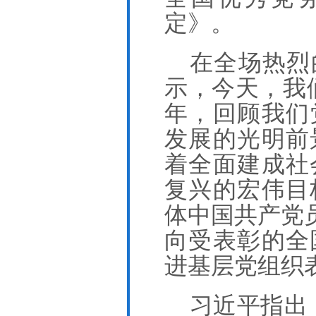
定》。
在全场热烈
示，今天，我
年，回顾我们
发展的光明前
着全面建成社
复兴的宏伟目
体中国共产党
向受表彰的全
进基层党组织
习近平指出