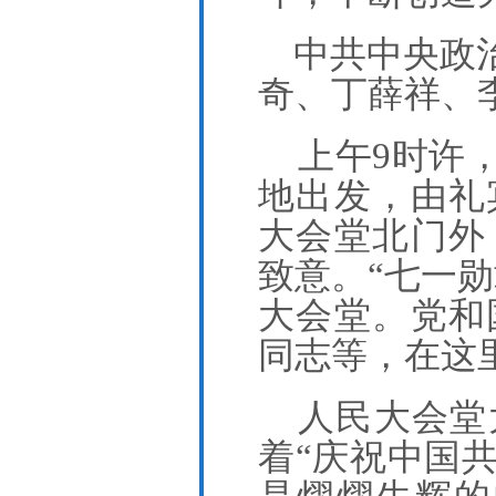
中共中央政
奇、丁薛祥、
上午9时许
地出发，由礼
大会堂北门外
致意。“七一
大会堂。党和
同志等，在这
人民大会堂
着“庆祝中国共