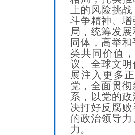
上的风险挑战
斗争精神、增
局，统筹发展
同体，高举和
类共同价值
议、全球文明
展注入更多
党，全面贯彻
系，以党的政
决打好反腐败
的政治领导力
力。