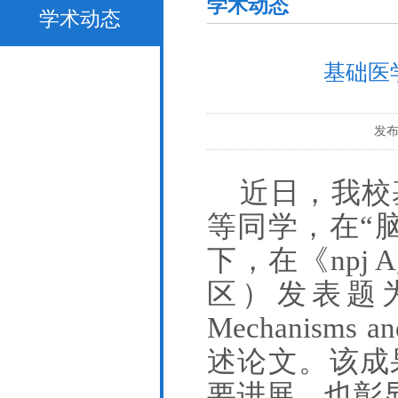
学术动态
学术动态
基础医学
发布时
近日，我校
等同学
，
在
“
下，
在
《
npj
区）发表题为“Targ
Mechanisms a
述论文。该成
要进展，也彰