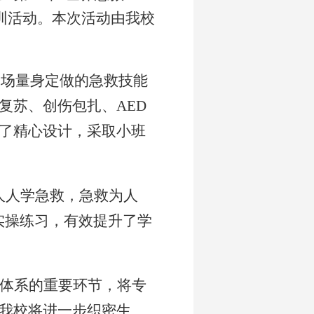
训活动
。
本次活动由我校
一场量身定做的急救技能
复苏、
创伤包扎
、
AED
了精心设计，采取小班
人人学急救，急救为人
实操练习，有效提升了学
体系的重要
环节
，将
专
我校将进一步织密生