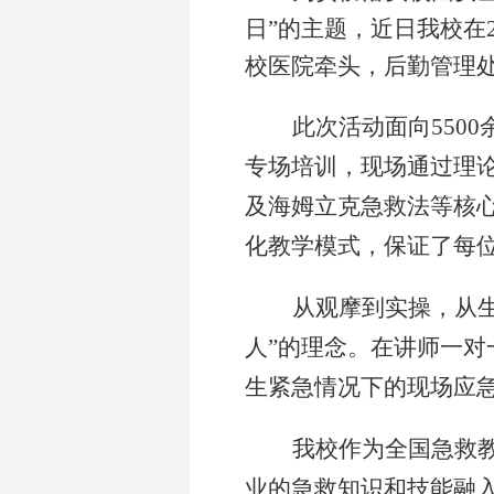
日”的主题，近日我校在
校医院牵头，
后勤管理
此次活动面向
5500
专场培训，现场通过理
及
海姆立克急救法
等
核
化教学模式，保证了每
从观摩到实操，从
人”的理念
。
在讲师一对
生紧急情况下的现场应
我校
作为全国急救
业的
急救
知识和技能
融