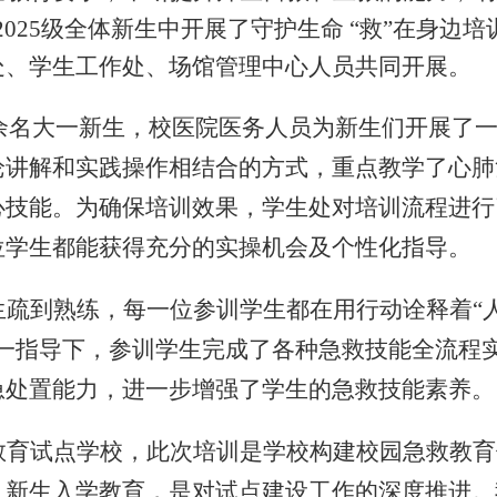
2025
级全体新生
中
开展
了守护生命
“救”在身边培
处、学生工作处、场馆管理中心
人员共同开展。
余名大一新生，校医院医务人员为新生们开展了
论讲解和实践操作相结合的方式，重点教学了心肺
心技能。
为确保培训效果，学生处对培训流程进行
位学生都能获得充分的实操机会及个性化指导。
生疏到熟练，每一位参训学生都在用行动诠释着
“
一指导下，参训学生完成了各种急救技能全流程
急处置能力，进一步增强了学生的急救技能素养。
教育试点学校，此次培训是学校构建校园急救教育
入新生入学教育，是对试点建设工作的深度推进
。