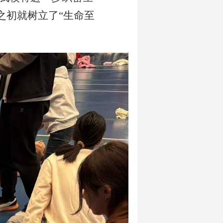
之初就树立
了
“生命至